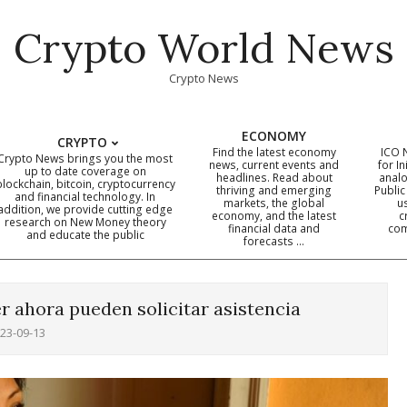
Crypto World News
Crypto News
ECONOMY
CRYPTO
Find the latest economy
ICO 
Crypto News brings you the most
news, current events and
for In
up to date coverage on
headlines. Read about
analo
blockchain, bitcoin, cryptocurrency
thriving and emerging
Public
Primary
and financial technology. In
markets, the global
u
addition, we provide cutting edge
economy, and the latest
c
Navigation
research on New Money theory
financial data and
com
and educate the public
Menu
forecasts …
r ahora pueden solicitar asistencia
23-09-13