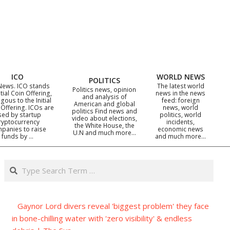
ICO
WORLD NEWS
POLITICS
News. ICO stands
The latest world
Politics news, opinion
itial Coin Offering,
news in the news
and analysis of
gous to the Initial
feed: foreign
American and global
 Offering. ICOs are
news, world
politics Find news and
sed by startup
politics, world
video about elections,
ryptocurrency
incidents,
the White House, the
panies to raise
economic news
U.N and much more…
funds by …
and much more…
Search
Gaynor Lord divers reveal 'biggest problem' they face
in bone-chilling water with 'zero visibility' & endless