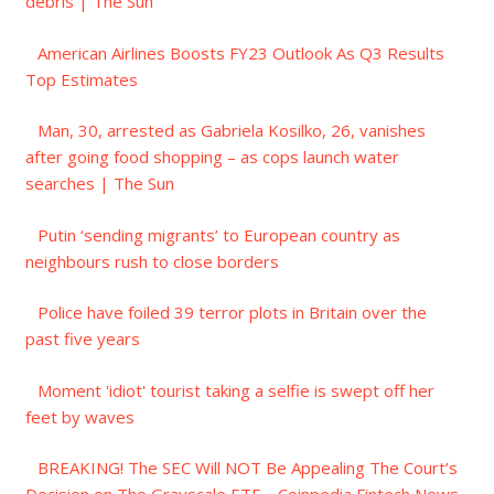
debris | The Sun
American Airlines Boosts FY23 Outlook As Q3 Results
Top Estimates
Man, 30, arrested as Gabriela Kosilko, 26, vanishes
after going food shopping – as cops launch water
searches | The Sun
Putin ‘sending migrants’ to European country as
neighbours rush to close borders
Police have foiled 39 terror plots in Britain over the
past five years
Moment 'idiot' tourist taking a selfie is swept off her
feet by waves
BREAKING! The SEC Will NOT Be Appealing The Court’s